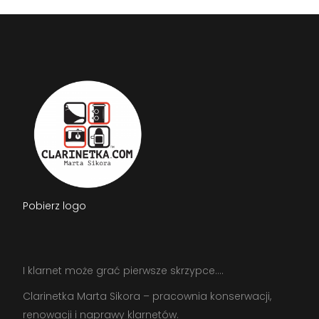
Pobierz logo
I klar­net może grać pier­wsze skrzyp­ce….
Clarinetka Marta Sikora – pracownia konserwacji,
renowacji i naprawy klarnetów.