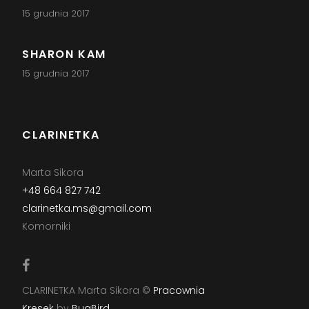
15 grudnia 2017
SHARON KAM
15 grudnia 2017
CLARINETKA
Marta Sikora
+48 664 827 742
clarinetka.ms@gmail.com
Komorniki
CLARINETKA Marta Sikora ©
Pracownia
Kresek
by
BugBird