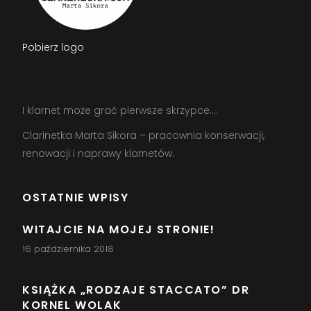
Pobierz logo
I klar­net może grać pier­wsze skrzyp­ce….
Clarinetka Marta Sikora – pracownia konserwacji,
renowacji i naprawy klarnetów.
OSTATNIE WPISY
WITAJCIE NA MOJEJ STRONIE!
16 października 2018
KSIĄŻKA „RODZAJE STACCATO” DR
KORNEL WOLAK